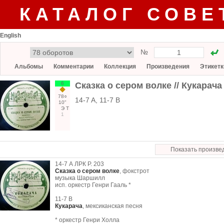
КАТАЛОГ СОВЕ
English
№
Альбомы
Комментарии
Коллекция
Произведения
Этикетк
6
Сказка о сером волке // Кукарача
78○
14-7 A, 11-7 B
10"
Э
Т
1
Показать произве
14-7 А ЛРК Р. 203
Сказка о сером волке
, фокстрот
музыка Шаршилл
исп. оркестр Генри Гааль *
11-7 В
Кукарача
, мексиканская песня
* оркестр Генри Холла