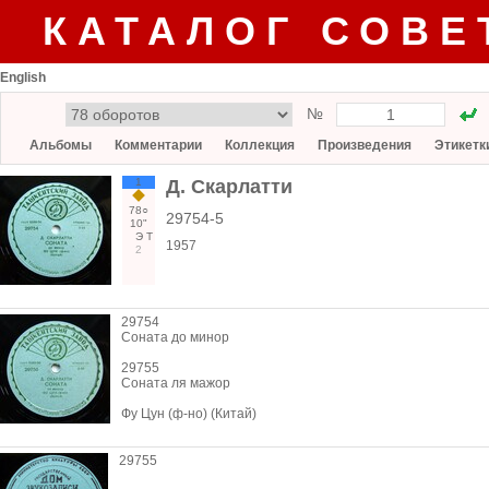
КАТАЛОГ СОВЕ
English
№
Альбомы
Комментарии
Коллекция
Произведения
Этикетк
1
Д. Скарлатти
78○
29754-5
10"
Э
Т
1957
2
29754
Соната до минор
29755
Соната ля мажор
Фу Цун (ф-но) (Китай)
29755