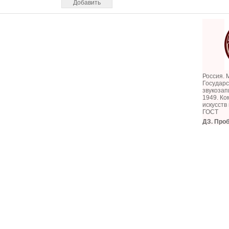
Россия. 
Государ
звукозап
1949. Ко
искусст
ГОСТ
ДЗ. Про