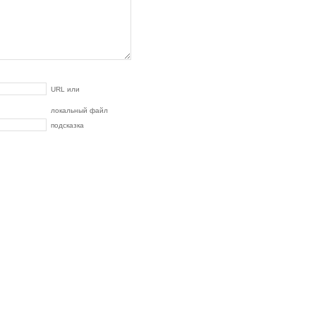
URL или
локальный файл
подсказка