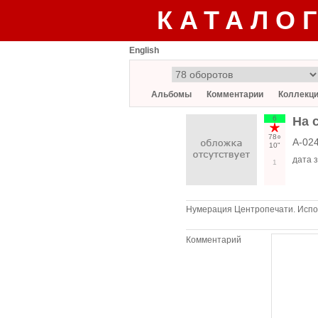
КАТАЛО
English
Альбомы
Комментарии
Коллекц
6
На 
78○
А-02
10"
дата 
1
Нумерация Центропечати. Испол
Комментарий