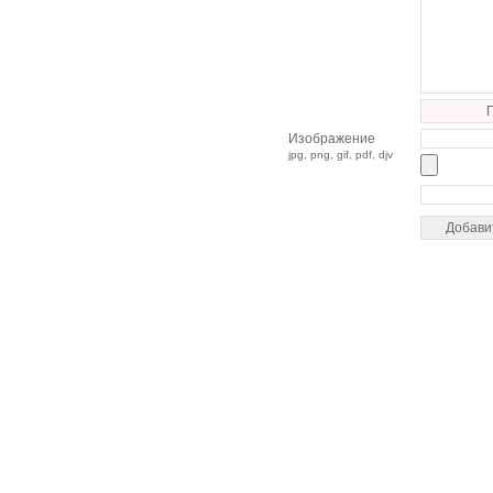
Изображение
jpg, png, gif, pdf, djv