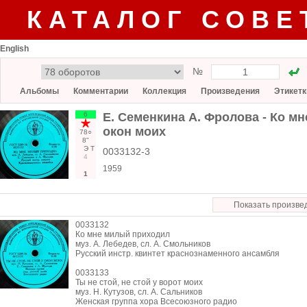
КАТАЛОГ СОВЕ
English
№
Альбомы
Комментарии
Коллекция
Произведения
Этикетк
6
Е. Семенкина А. Фролова - Ко мн
окон моих
78○
8"
Э
Т
0033132-3
4
1959
1
Показать произве
0033132
Ко мне милый приходил
муз. А. Лебедев, сл. А. Смольников
Русский инстр. квинтет краснознаменного ансамбля
0033133
Ты не стой, не стой у ворот моих
муз. Н. Кутузов, сл. А. Сальников
Женская группа хора Всесоюзного радио