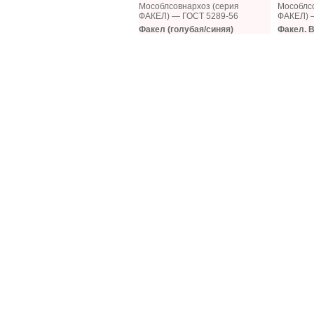
Мособлсовнархоз (серия
Мособлсо
ФАКЕЛ) — ГОСТ 5289-56
ФАКЕЛ) 
Факел (голубая/синяя)
Факел. В