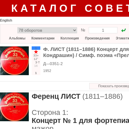
КАТАЛОГ СОВЕ
English
№
Альбомы
Комментарии
Коллекция
Произведения
Этикет
1
Ф. ЛИСТ (1811–1886) Концерт для 
Кондрашин) / Симф. поэма «Прел
33○
12"
Э
Т
Д—0351-2
16
1952
1
Показать произве
Ференц ЛИСТ
(1811–1886)
Сторона 1:
Концерт № 1 для фортепиа
мажор