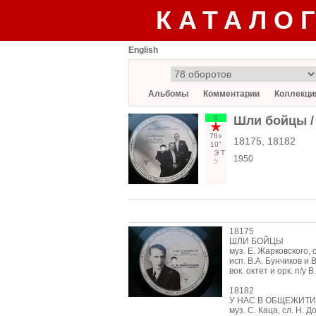
КАТАЛО
English
Альбомы
Комментарии
Коллекци
6
Шли бойцы /
78○
18175, 18182
10"
Э
Т
1950
5
18175
ШЛИ БОЙЦЫ
муз. Е. Жарковского, 
исп. В.А. Бунчиков и 
вок. октет и орк. п/у 
18182
У НАС В ОБЩЕЖИТИ
муз. С. Каца, сл. Н. 