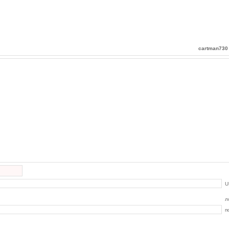
cartman730
U
л
п