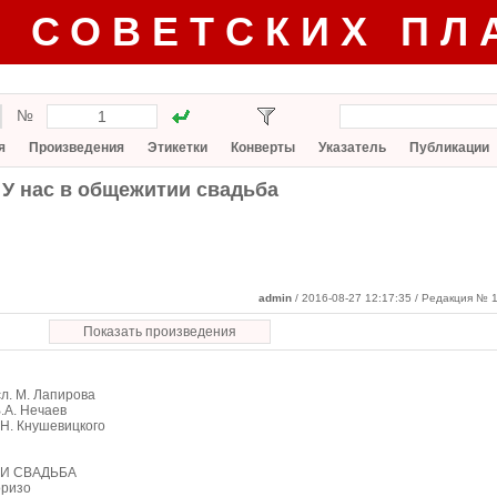
Г СОВЕТСКИХ ПЛ
№
я
Произведения
Этикетки
Конверты
Указатель
Публикации
 У нас в общежитии свадьба
admin
/ 2016-08-27 12:17:35
/ Редакция № 1
Показать произведения
сл. М. Лапирова
В.А. Нечаев
В.Н. Кнушевицкого
И СВАДЬБА
Доризо