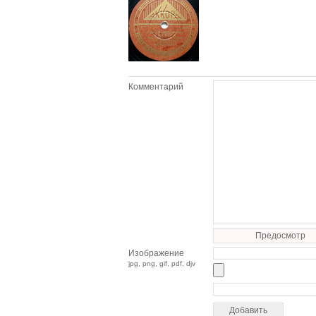
Комментарий
Предосмотр
Изображение
jpg, png, gif, pdf, djv