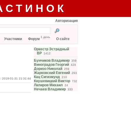
АСТИНОК
Авторизация
1 день
Участники
Форум
О сайте
Оркестр Эстрадный
ВР
1412
Бунчиков Владимир
359
Виноградов Георгий
424
Доризо Николай
259
Жарковский Евгений
293
Кац Сигизмунд
210
: 2019-01-31 21:31:44
Кнушевицкий Виктор
732
Лапиров Михаил
24
Нечаев Владимир
333