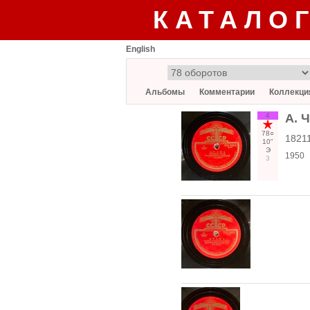
КАТАЛО
English
Альбомы
Комментарии
Коллекци
4
А. 
78○
18211
10"
Э
1950
3