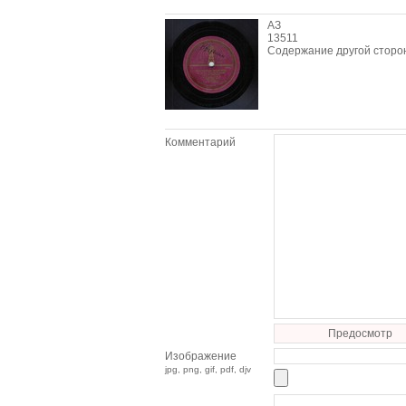
АЗ
13511
Содержание другой сторо
Комментарий
Предосмотр
Изображение
jpg, png, gif, pdf, djv