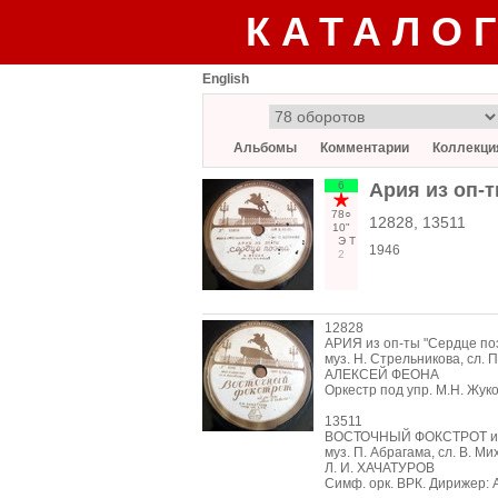
КАТАЛО
English
Альбомы
Комментарии
Коллекци
6
Ария из оп-
78○
12828, 13511
10"
Э
Т
1946
2
12828
АРИЯ из оп-ты "Сердце по
муз. Н. Стрельникова, сл. 
АЛЕКСЕЙ ФЕОНА
Оркестр под упр. М.Н. Жук
13511
ВОСТОЧНЫЙ ФОКСТРОТ из 
муз. П. Абрагама, сл. В. М
Л. И. ХАЧАТУРОВ
Симф. орк. ВРК. Дирижер: А