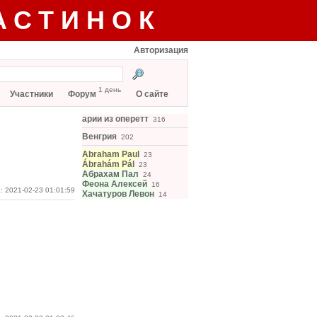
АСТИНОК
Авторизация
1 день
Участники
Форум
О сайте
арии из оперетт
316
Венгрия
202
Abraham Paul
23
Ábrahám Pál
23
Абрахам Пал
24
Феона Алексей
16
: 2021-02-23 01:01:59
Хачатуров Левон
14