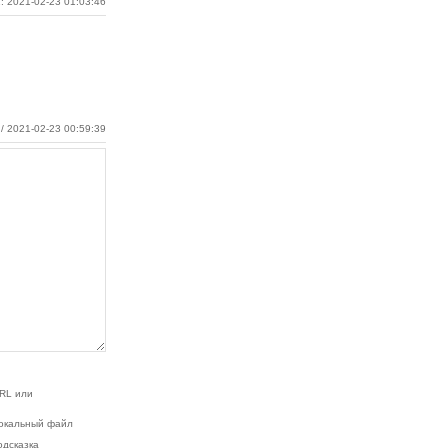
: 2021-02-23 01:03:46
/ 2021-02-23 00:59:39
RL или
окальный файл
одсказка