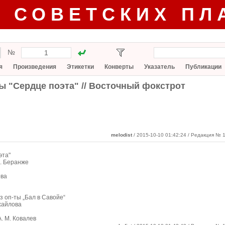
Г СОВЕТСКИХ ПЛ
№
я
Произведения
Этикетки
Конверты
Указатель
Публикации
ты "Сердце поэта" // Восточный фокстрот
melodist
/ 2015-10-10 01:42:24
/ Редакция № 1
эта"
П. Беранже
ова
оп-ты „Бал в Савойе“
ихайлова
. М. Ковалев