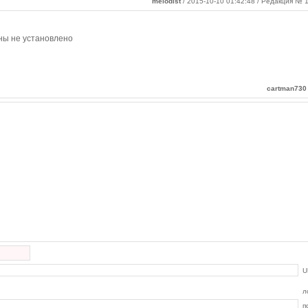
melodist
/ 2015-10-10 01:42:48 / Редакция № 1
ны не установлено
cartman730
U
л
п