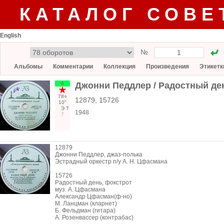
КАТАЛОГ СОВЕ
English
№
Альбомы
Комментарии
Коллекция
Произведения
Этикетк
6
Джонни Педдлер / Радостный де
78○
12879, 15726
10"
Э
Т
1948
7
12879
Джонни Педдлер, джаз-полька
Эстрадный оркестр п/у А. Н. Цфасмана
15726
Радостный день, фокстрот
муз. А. Цфасмана
Александр Цфасман(ф-но)
М. Ланцман (кларнет)
Б. Фельдман (гитара)
А. Розенвассер (контрабас)