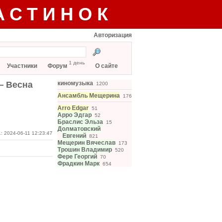
АСТИНОК
Авторизация
1 день
Участники
Форум
О сайте
— Весна
киномузыка
1200
Ансамбль Мещерина
176
Arro Edgar
51
Арро Эдгар
52
Браслис Эльза
15
Долматовский
: 2024-06-11 12:23:47
Евгений
821
Мещерин Вячеслав
173
Трошин Владимир
520
Фере Георгий
70
Фрадкин Марк
654