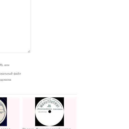
RL или
окальный файл
одсказка