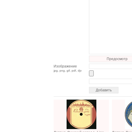
Предосмотр
Изображение
jpg, png, gif, pdf, djv