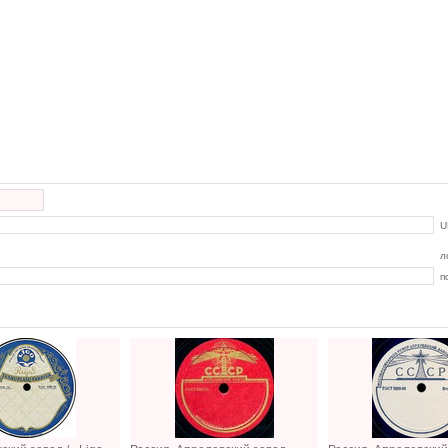
U
л
п