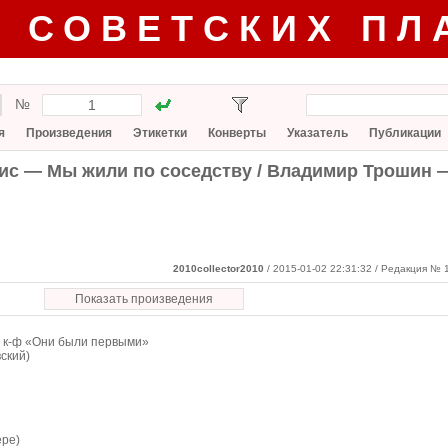
Г СОВЕТСКИХ ПЛ
№
я
Произведения
Этикетки
Конверты
Указатель
Публикации
ис — Мы жили по соседству / Владимир Трошин 
2010collector2010
/ 2015-01-02 22:31:32
/ Редакция № 1
Показать произведения
з к-ф «Они были первыми»
ский)
ере)