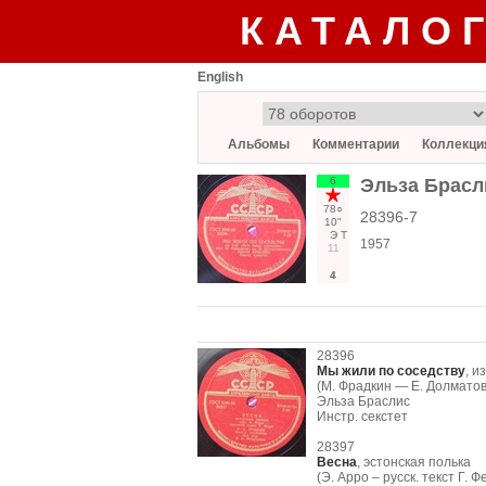
КАТАЛО
English
Альбомы
Комментарии
Коллекци
6
Эльза Брасл
78○
28396-7
10"
Э
Т
1957
11
4
28396
Мы жили по соседству
, и
(М. Фрадкин — Е. Долматов
Эльза Браслис
Инстр. секстет
28397
Весна
, эстонская полька
(Э. Арро – русск. текст Г. Ф