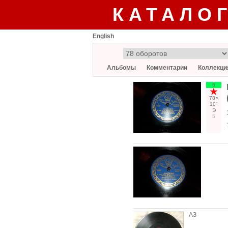
КАТАЛО
English
Альбомы
Комментарии
Коллекци
6
78○
10"
Э
5
АЗ