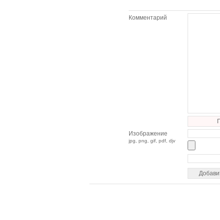
Комментарий
Изображение
jpg, png, gif, pdf, djv