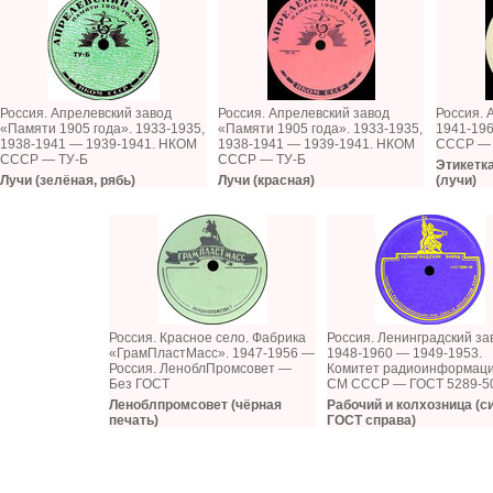
Россия. Апрелевский завод
Россия. Апрелевский завод
Россия. 
«Памяти 1905 года». 1933-1935,
«Памяти 1905 года». 1933-1935,
1941-19
1938-1941 — 1939-1941. НКОМ
1938-1941 — 1939-1941. НКОМ
СССР — 
СССР — ТУ-Б
СССР — ТУ-Б
Этикетк
Лучи (зелёная, рябь)
Лучи (красная)
(лучи)
Россия. Красное село. Фабрика
Россия. Ленинградский за
«ГрамПластМасс». 1947-1956 —
1948-1960 — 1949-1953.
Россия. ЛеноблПромсовет —
Комитет радиоинформаци
Без ГОСТ
СМ СССР — ГОСТ 5289-5
Леноблпромсовет (чёрная
Рабочий и колхозница (с
печать)
ГОСТ справа)