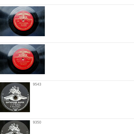
9543
9350