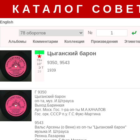
КАТАЛОГ СОВЕ
English
№
Альбомы
Комментарии
Коллекция
Произведения
Этикетк
6
Цыганский барон
78○
9350, 9543
10"
Э
Т
1939
19
Г 9350
Цыганский барон
оп-та, муз. И.Штрауса
Выход Баринкая
Арт. Моск. Гос. т-ра оп-ты М.А.КАЧАЛОВ
Гос. орк. СССР п.у. Г.С.Фукс-Мартина
9543
Вальс Арсены (о Вене) из оп-ты "Цыганский барон"
музыка И. Штрауса
Регина Лазарева