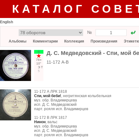
КАТАЛОГ СОВЕ
English
№
Альбомы
Комментарии
Коллекция
Произведения
Этикетк
6
Д. С. Медведовский - Спи, мой бе
78○
11-172 А-В
10"
Э
Т
5
11-172 А ЛРК 1818
Спи, мой беби!
, негритянская колыбельная
муз. обр. Владимирцева
исп. Д. С. Медведовский
парт. рояля исп. Владимирцев
11-172 В ЛРК 1817
Нинон
, вальс
муз. обр. Владимирцева
исп. Д. С. Медведовский
парт. рояля исп. Владимирцев