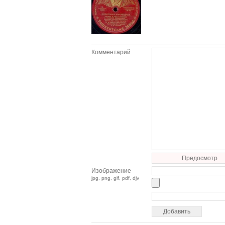
Комментарий
Предосмотр
Изображение
jpg, png, gif, pdf, djv