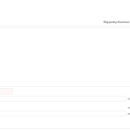
Dig-junky-Kosmas
U
л
п