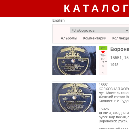
КАТАЛО
English
Альбомы
Комментарии
Коллекци
2/6
Вороне
78○
15551, 1
10"
Э
Т
1948
5
1
15551
КОЛХОЗНАЯ ХО
муз. Массалитино
Женский состав В
Баянисты: И.Руде
15926
ДОЛИЯ, РАЗДОЛ
русск. нар.песня,
Воронежск. русск