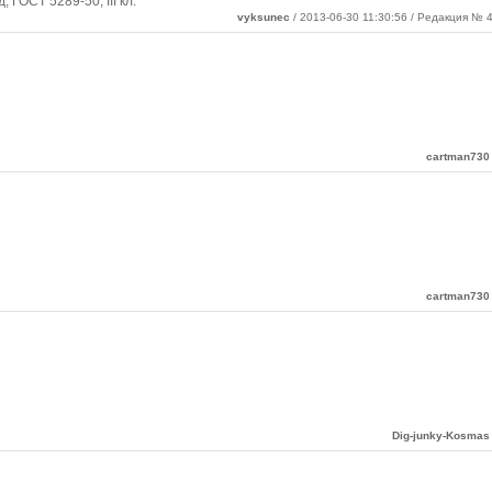
 ГОСТ 5289-50, III кл.
vyksunec
/ 2013-06-30 11:30:56 / Редакция № 4
cartman730
cartman730
Dig-junky-Kosmas