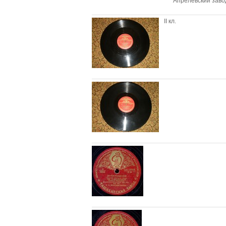
Апрелевский завод,
II кл.