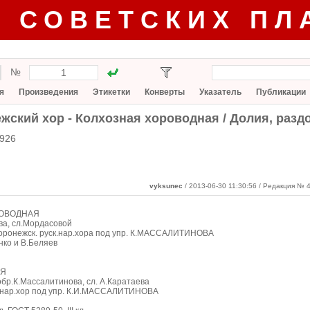
Г СОВЕТСКИХ ПЛ
№
я
Произведения
Этикетки
Конверты
Указатель
Публикации
жский хор - Колхозная хороводная / Долия, разд
5926
vyksunec
/ 2013-06-30 11:30:56
/ Редакция № 4
РОВОДНАЯ
ва, сл.Мордасовой
оронежск. руск.нар.хора под упр. К.МАССАЛИТИНОВА
нко и В.Беляев
ИЯ
 обр.К.Массалитинова, сл. А.Каратаева
. нар.хор под упр. К.И.МАССАЛИТИНОВА