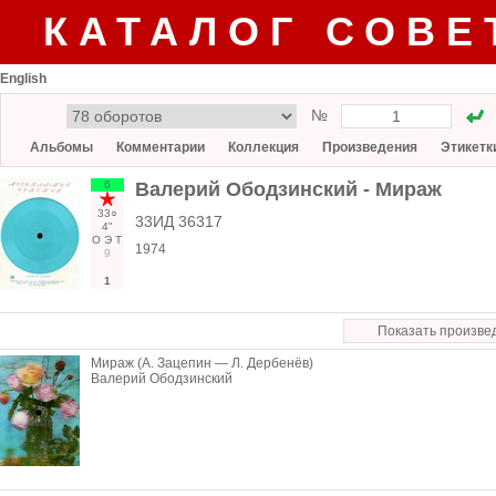
КАТАЛОГ СОВЕ
English
№
Альбомы
Комментарии
Коллекция
Произведения
Этикетк
6
Валерий Ободзинский - Мираж
33○
33ИД 36317
4"
О
Э
Т
1974
9
1
Показать произве
Мираж (А. Зацепин — Л. Дербенёв)
Валерий Ободзинский