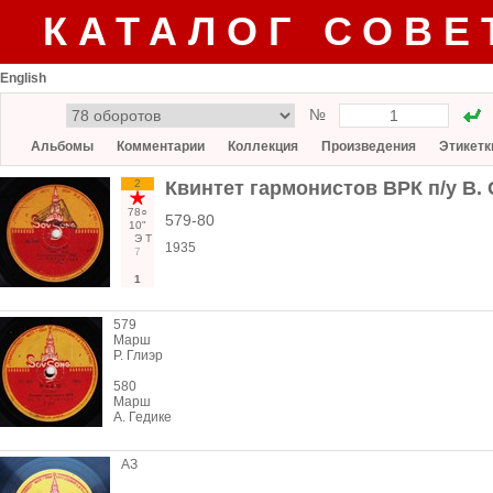
КАТАЛОГ СОВЕ
English
№
Альбомы
Комментарии
Коллекция
Произведения
Этикетк
2
Квинтет гармонистов ВРК п/у В.
78○
579-80
10"
Э
Т
1935
7
1
579
Марш
Р. Глиэр
580
Марш
А. Гедике
АЗ