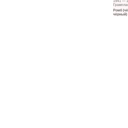
1941 — 1
Грампла
Ромб (ч
чёрный)