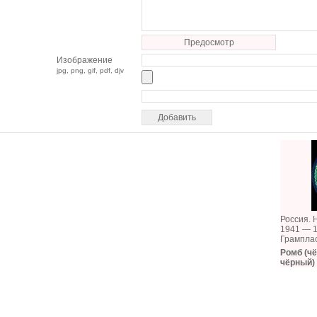
Предосмотр
Изображение
jpg, png, gif, pdf, djv
Россия. 
1941 — 1
Грампла
Ромб (ч
чёрный)