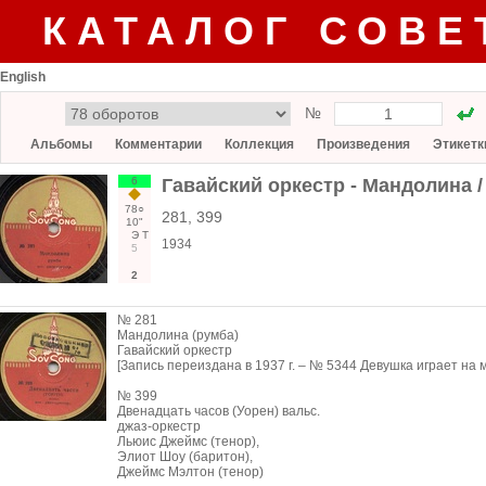
КАТАЛОГ СОВЕ
English
№
Альбомы
Комментарии
Коллекция
Произведения
Этикетк
6
Гавайский оркестр - Мандолина 
78○
281, 399
10"
Э
Т
1934
5
2
№ 281
Мандолина (румба)
Гавайский оркестр
[Запись переиздана в 1937 г. – № 5344 Девушка играет на
№ 399
Двенадцать часов (Уорен) вальс.
джаз-оркестр
Льюис Джеймс (тенор),
Элиот Шоу (баритон),
Джеймс Мэлтон (тенор)