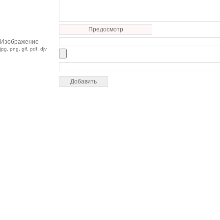
Предосмотр
Изображение
jpg, png, gif, pdf, djv