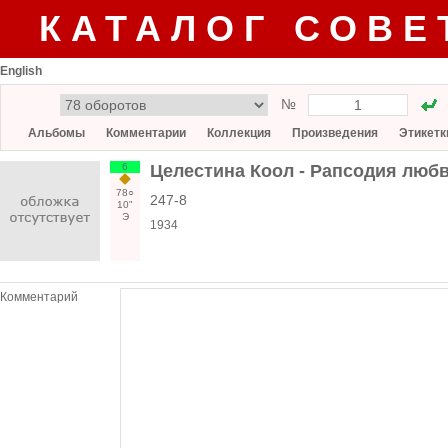
КАТАЛОГ СОВЕ
English
№
Альбомы
Комментарии
Коллекция
Произведения
Этикетк
6
Целестина Коол - Рапсодия любв
78○
247-8
10"
Э
1934
Комментарий