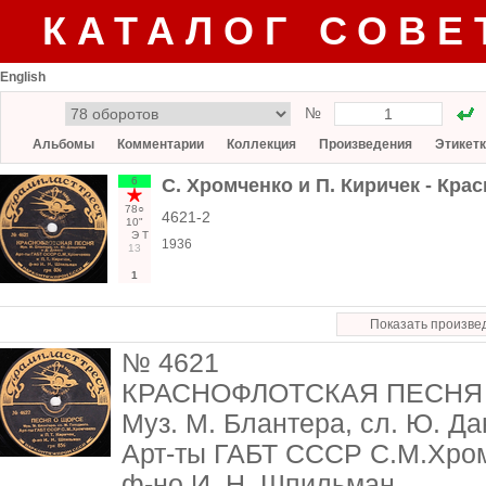
КАТАЛОГ СОВЕ
English
№
Альбомы
Комментарии
Коллекция
Произведения
Этикет
6
С. Хромченко и П. Киричек - Кра
78○
4621-2
10"
Э
Т
1936
13
1
Показать произве
№ 4621
КРАСНОФЛОТСКАЯ ПЕСНЯ
Муз. М. Блантера, сл. Ю. Да
Арт-ты ГАБТ СССР С.М.Хромч
ф-но И. Н. Шпильман