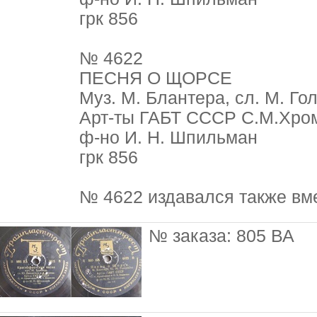
грк 856
№ 4622
ПЕСНЯ О ЩОРСЕ
Муз. М. Блантера, сл. М. Го
Арт-ты ГАБТ СССР С.М.Хромч
ф-но И. Н. Шпильман
грк 856
№ 4622 издавался также вм
№ заказа: 805 ВА