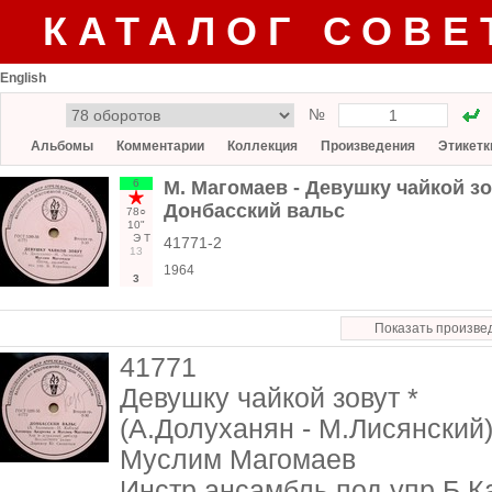
КАТАЛОГ СОВЕ
English
№
Альбомы
Комментарии
Коллекция
Произведения
Этикетк
6
М. Магомаев - Девушку чайкой зов
Донбасский вальс
78○
10"
Э
Т
41771-2
13
1964
3
Показать произве
41771
Девушку чайкой зовут *
(А.Долуханян - М.Лисянский
Муслим Магомаев
Инстр.ансамбль под упр.Б.