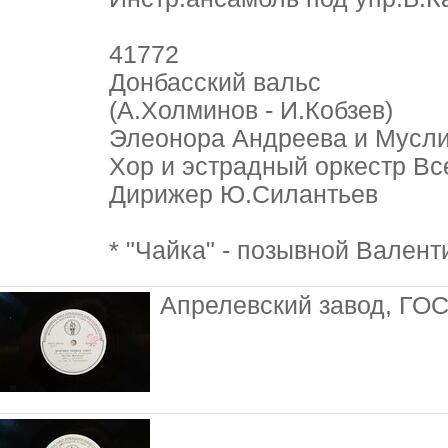
41772
Донбасский вальс
(А.Холминов - И.Кобзев)
Элеонора Андреева и Мусл
Хор и эстрадный оркестр Вс
Дирижер Ю.Силантьев
* "Чайка" - позывной Вален
Апрелевский завод, ГОС