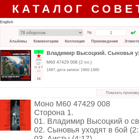
КАТАЛОГ СОВЕ
English
№
Альбомы
Комментарии
Коллекция
Произведения
Этикет
6
Владимир Высоцкий. Сыновья у
33○
М60 47429 008 (2 пл.)
12"
О
Э
Т
1987
, дата записи:
1960-1980
63
15
Показать произве
Моно М60 47429 008
Сторона 1.
01. Владимир Высоцкий о сво
02. Сыновья уходят в бой (2:
03. Аисты (4:17)