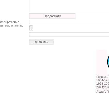
Предосмотр
Изображение
jpg, png, gif, pdf, djv
Россия. 
1964-19
1953-199
культур
АолзГ. 