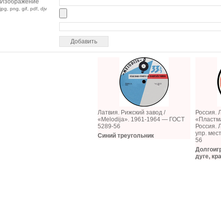
Изображение
jpg, png, gif, pdf, djv
Латвия. Рижский завод /
Россия. 
«Melodija». 1961-1964 — ГОСТ
«Пластм
5289-56
Россия. 
упр. мес
Синий треугольник
56
Долгоиг
дуге, кр