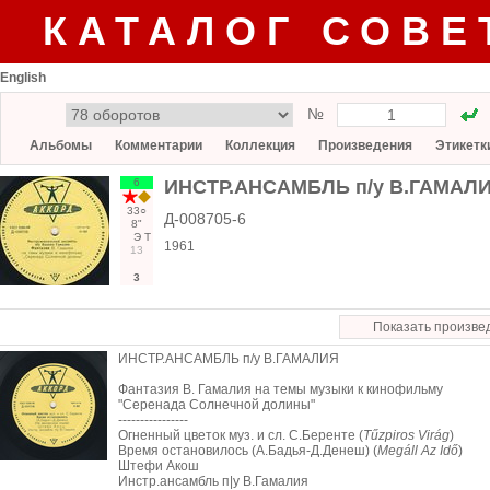
КАТАЛОГ СОВЕ
English
№
Альбомы
Комментарии
Коллекция
Произведения
Этикетк
6
ИНСТР.АНСАМБЛЬ п/у В.ГАМАЛ
33○
Д-008705-6
8"
Э
Т
1961
13
3
Показать произве
ИНСТР.АНСАМБЛЬ п/у В.ГАМАЛИЯ
Фантазия В. Гамалия на темы музыки к кинофильму
"Серенада Солнечной долины"
----------------
Огненный цветок муз. и сл. С.Беренте (
Tűzpiros Virág
)
Время остановилось (А.Бадья-Д.Денеш) (
Megáll Az Idő
)
Штефи Акош
Инстр.ансамбль п|у В.Гамалия